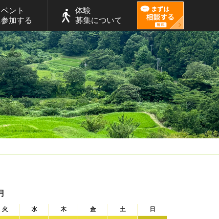
イベント
体験
に参加する
募集について
月
火
水
木
金
土
日