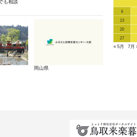
でも相談
6
13
20
27
« 5月
7月 
岡山県