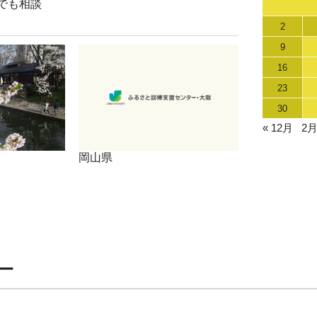
でも相談
2
9
16
23
30
« 12月
2月
岡山県
ー