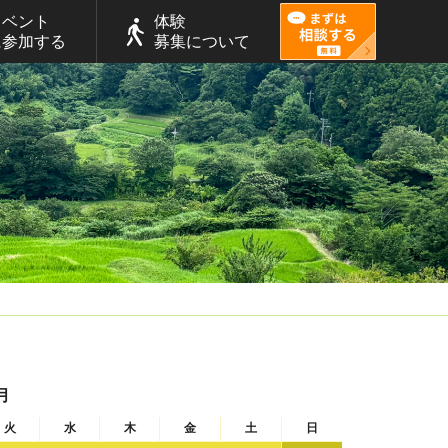
イベント
体験
に参加する
募集について
月
火
水
木
金
土
日