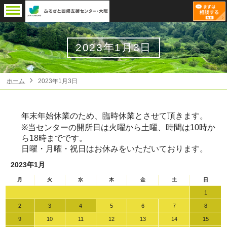
2023年1月3日
ホーム
2023年1月3日
年末年始休業のため、臨時休業とさせて頂きます。
※当センターの開所日は火曜から土曜、時間は10時か
ら18時までです。
日曜・月曜・祝日はお休みをいただいております。
2023年1月
月
火
水
木
金
土
日
1
2
3
4
5
6
7
8
9
10
11
12
13
14
15