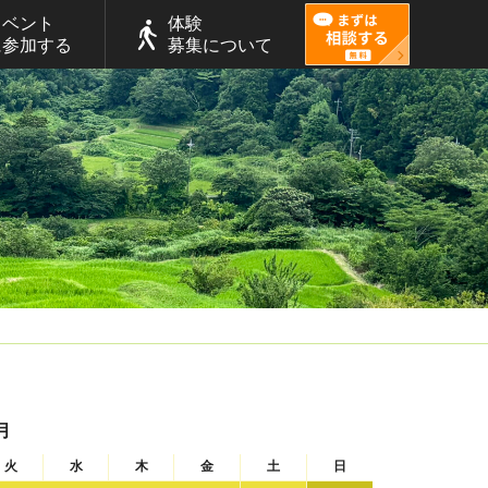
イベント
体験
に参加する
募集について
月
火
水
木
金
土
日