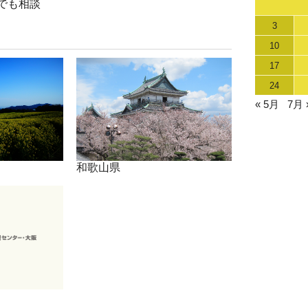
でも相談
3
10
17
24
« 5月
7月 
和歌山県