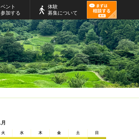
イベント
体験
に参加する
募集について
1月
火
水
木
金
土
日