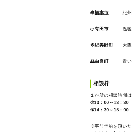
🍇
橋本市
紀州わか
🍊
有田市
温暖な気
🌟
紀美野町
大阪か
🌅
由良町
青い海と
相談枠
１か所の相談時間は
①13：00～13：30
④14：30～15：00
※事前予約を頂いた