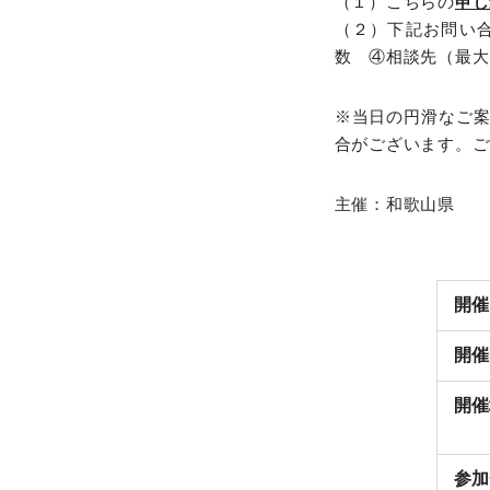
（１）こちらの
申し
（２）下記お問い
数 ④相談先（最大
※当日の円滑なご
合がございます。ご
主催：和歌山県
開催
開催
開催
参加