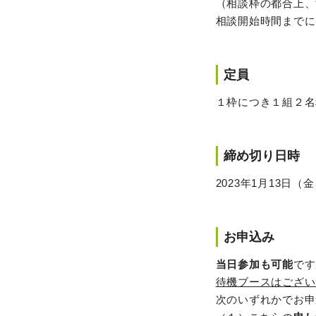
（相談枠の都合上、
相談開始時間までに
定員
１枠につき１組２名
締め切り日時
2023年1月13日（金）
お申込み
当日参加も可能
です
待機ブースはござい
次のいずれかでお申