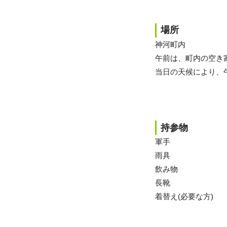
場所
神河町内
午前は、町内の空き
当日の天候により、
持参物
軍手
雨具
飲み物
長靴
着替え(必要な方)