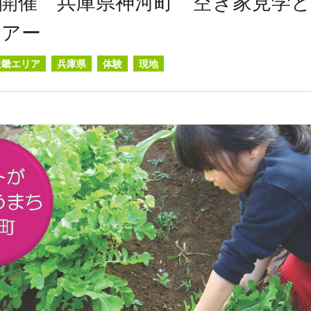
金）開催 兵庫県神河町 空き家見学
ツアー
近畿エリア
兵庫県
体験
現地