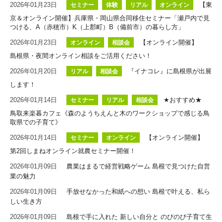
2026年01月23日
【東
セミナー
体験
リアル
オンライン
京＆オンライン開催】兵庫県・岡山県合同移住セミナー「瀬戸内で見
つける、A（赤穂市）K（上郡町）B（備前市）の暮らし方」
2026年01月23日
【オンライン開催】
オンライン
相談会
島根県・夜間オンライン相談をご活用ください！
2026年01月20日
『イナコレ』に島根県が出展
リアル
相談会
します！
2026年01月14日
★おすすめ★
セミナー
リアル
相談会
鳥取来楽暮カフェ《森のようちえんと木のワークショップで感じる鳥
取県での子育て》
2026年01月14日
【オンライン開催】
セミナー
オンライン
第2回しまねオンライン就農セミナー開催！
2026年01月09日
農業はまるで経営戦略ゲーム 島根で見つけた自営
業の魅力
2026年01月09日
手放せなかった和紙への想い 島根で叶える、私ら
しい生き方
2026年01月09日
島根で手に入れた 新しい自分と のびのび子育て生