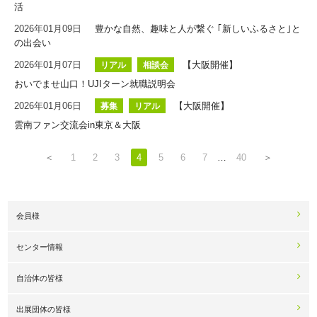
活
2026年01月09日
豊かな自然、趣味と人が繋ぐ ｢新しいふるさと｣と
の出会い
2026年01月07日
【大阪開催】
リアル
相談会
おいでませ山口！UJIターン就職説明会
2026年01月06日
【大阪開催】
募集
リアル
雲南ファン交流会in東京＆大阪
＜
1
2
3
4
5
6
7
…
40
＞
会員様
センター情報
自治体の皆様
出展団体の皆様