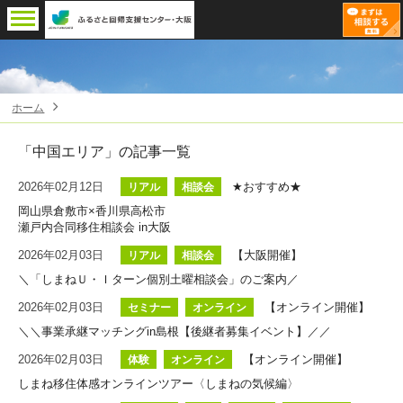
ホーム
「中国エリア」
の記事一覧
2026年02月12日
★おすすめ★
リアル
相談会
岡山県倉敷市×香川県高松市
瀬戸内合同移住相談会 in大阪
2026年02月03日
【大阪開催】
リアル
相談会
＼「しまねＵ・Ｉターン個別土曜相談会」のご案内／
2026年02月03日
【オンライン開催】
セミナー
オンライン
＼＼事業承継マッチングin島根【後継者募集イベント】／／
2026年02月03日
【オンライン開催】
体験
オンライン
しまね移住体感オンラインツアー〈しまねの気候編〉