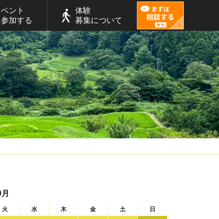
イベント
体験
に参加する
募集について
0月
火
水
木
金
土
日