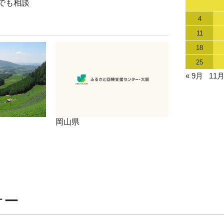
でも相談
4
11
18
25
« 9月
11月
岡山県
ナー