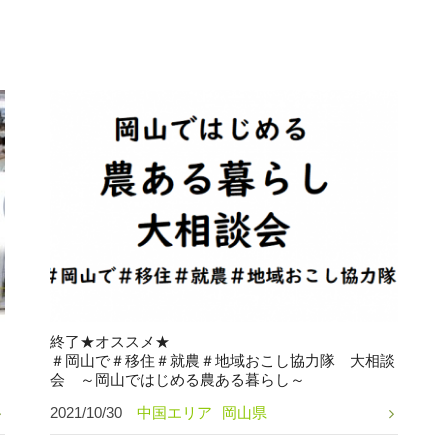
終了★オススメ★
＃岡山で＃移住＃就農＃地域おこし協力隊 大相談
会 ～岡山ではじめる農ある暮らし～
2021/10/30
中国エリア
岡山県