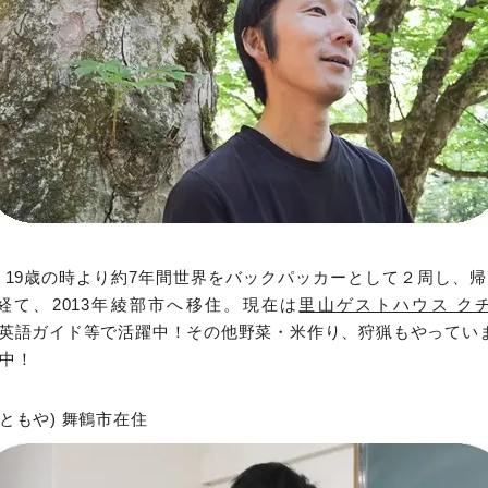
れ。19歳の時より約7年間世界をバックパッカーとして２周し、
経て、2013年綾部市へ移住。現在は
里山ゲストハウス ク
英語ガイド等で活躍中！その他野菜・米作り、狩猟もやってい
中！
 ともや) 舞鶴市在住