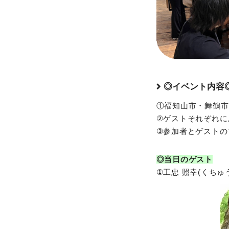
◎イベント内容
①福知山市・舞鶴市
②ゲストそれぞれに
③参加者とゲストの
◎当日のゲスト
①工忠 照幸(くちゅ