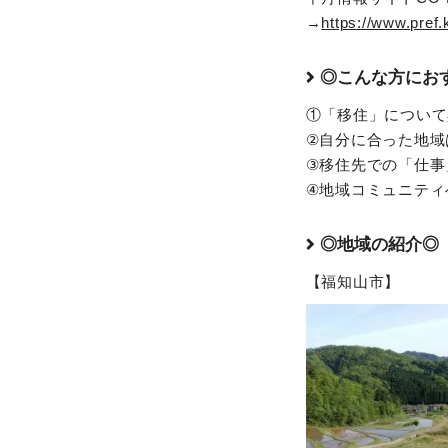
→
https://www.pref.
◎こんな方にお
①「移住」について
②自分に合った地域
③移住先での「仕事
④地域コミュニティ
◎地域の紹介◎
【福知山市】