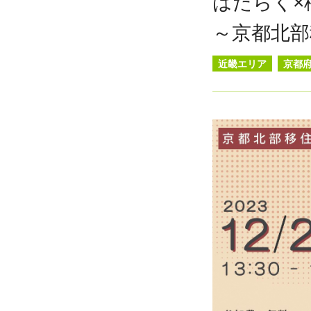
はたらく×
～京都北部
近畿エリア
京都