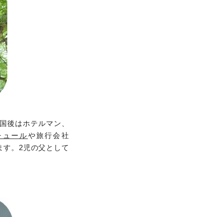
帰国後はホテルマン、
チュール
や旅行会社
ます。2児の父として