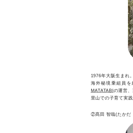
1976年大阪生ま
海外秘境乗組員を
MATATABI
の運営、
里山での子育て実践
②髙田 智哉(たかだ