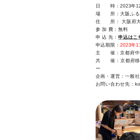
日 時：2023年12月
場 所：大阪ふる
住 所： 大阪府大
参 加 費：無料
申 込 先：
申込はこ
申込期限：
2023年
主 催：京都府中
共 催：京都府移
ー
企画・運営：一般社団
お問い合わせ先：kokin