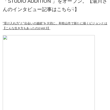
「STUDIO ADDITION 」をオープン。【湯川さ
んのインタビュー記事はこちら☟】
”受け入れ力”と”出会いの連鎖”を大切に。和歌山市で新たに描くビジョンとは
【こんな生き方もあったのかvol.3】