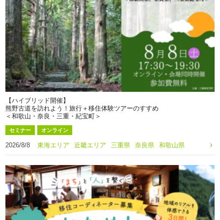
【ハイブリッド開催】
熊野古道を訪れよう！旅行＋移住体験ツアーのすすめ
＜和歌山・奈良・三重・紀宝町＞
セミナー
オンライン
2026/8/8
東海エリア
近畿エリア
三重県
奈良県
和歌山県