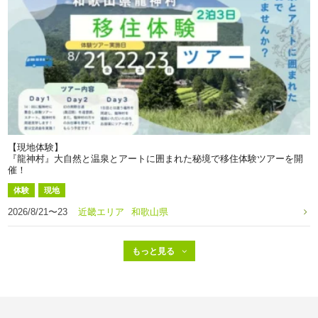
【現地体験】
『龍神村』大自然と温泉とアートに囲まれた秘境で移住体験ツアーを開
催！
体験
現地
2026/8/21〜23
近畿エリア
和歌山県